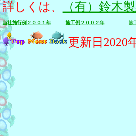
（有）鈴木
詳しくは、
当社施行例２００１年
施工例２００２年
施
更新日2020