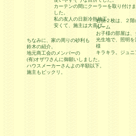
カーテンの間にクーラーを取り付け
した。
私の友人の日新冷熱施工
右側２枚は、２階
安くて、施主は大喜び。
ルーム
お子様の部屋は、
光生地で、照明を
ちなみに、家の周りの砂利も
様
鈴木の紹介。
キラキラ。ジュニ
地元商工会のメンバーの
(有)オザワさんに御願いしました。
ハウスメーカーさんよの半額以下。
施主もビックリ。