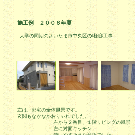
施工例 ２００６年夏
大学の同期のさいたま市中央区のI様邸工事
左は、邸宅の全体風景です。
玄関もなかなかおりゃれでした。
左から２番目、１階リビングの風景
左に対面キッチン
使いやすそうな台所でした。