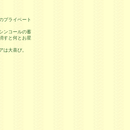
ま
のプライベート
シンコールの蓄
消すと何とお星
アは大喜び。