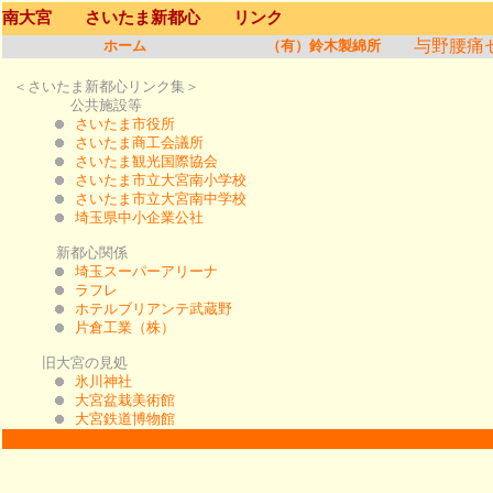
南大宮 さいたま新都心 リンク
与野腰痛
ホーム
（有）鈴木製綿所
＜さいたま新都心リンク集＞
公共施設等
さいたま市役所
さいたま商工会議所
さいたま観光国際協会
さいたま市立大宮南小学校
さいたま市立大宮南中学校
埼玉県中小企業公社
新都心関係
埼玉スーパーアリーナ
ラフレ
ホテルブリアンテ武蔵野
片倉工業（株）
旧大宮の見処
氷川神社
大宮盆栽美術館
大宮鉄道博物館