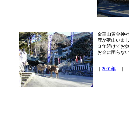
金華山黄金神
鹿が沢山いま
３年続けてお
お金に困らな
｜
2001年