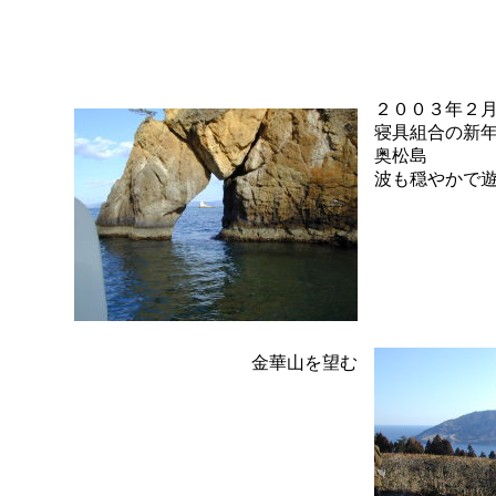
２００３年２
寝具組合の新
奥松島
波も穏やかで
金華山を望む