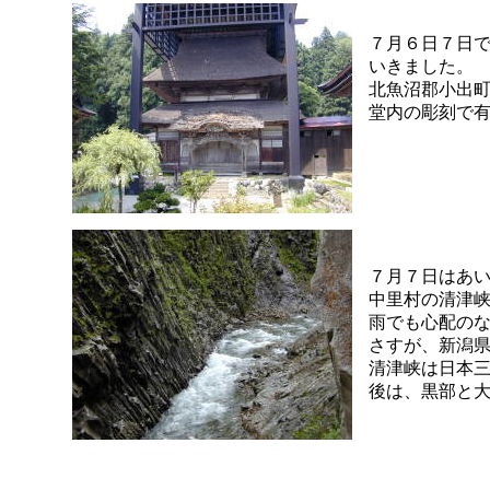
７月６日７日
いきました。
北魚沼郡小出
堂内の彫刻で
７月７日はあ
中里村の清津
雨でも心配の
さすが、新潟
清津峡は日本
後は、黒部と