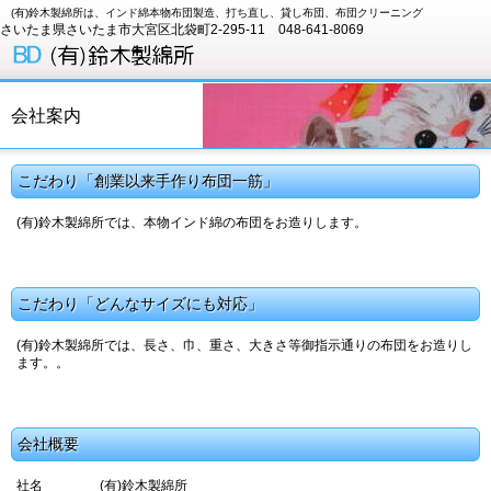
(有)鈴木製綿所は、インド綿本物布団製造、打ち直し、貸し布団、布団クリーニング
さいたま県さいたま市大宮区北袋町2-295-11 048-641-8069
会社案内
こだわり「創業以来手作り布団一筋」
(有)鈴木製綿所では、本物インド綿の布団をお造りします。
こだわり「どんなサイズにも対応」
(有)鈴木製綿所では、長さ、巾、重さ、大きさ等御指示通りの布団をお造りし
ます。。
会社概要
社名
(有)鈴木製綿所